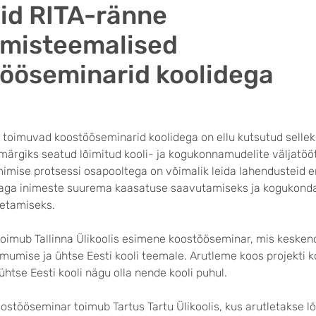
id RITA-ränne
umisteemalised
ööseminarid koolidega
 toimuvad koostööseminarid koolidega on ellu kutsutud sellek
märgiks seatud lõimitud kooli- ja kogukonnamudelite väljatöö
imise protsessi osapooltega on võimalik leida lahendusteid er
taga inimeste suurema kaasatuse saavutamiseks ja kogukond
letamiseks.
oimub Tallinna Ülikoolis esimene koostööseminar, mis keske
mumise ja ühtse Eesti kooli teemale. Arutleme koos projekti k
 ühtse Eesti kooli nägu olla nende kooli puhul.
ostööseminar toimub Tartus Tartu Ülikoolis, kus arutletakse 