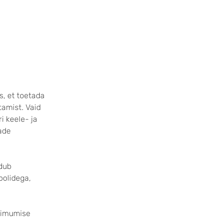
s, et toetada
tamist. Vaid
i keele- ja
ade
ndub
oolidega,
lõimumise