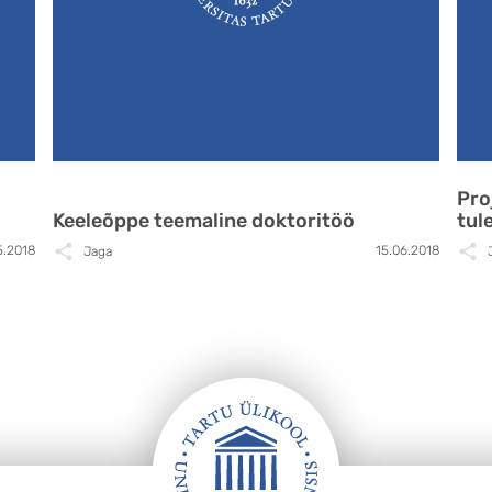
Pro
Keeleõppe teemaline doktoritöö
tul
5.2018
15.06.2018
Jaga