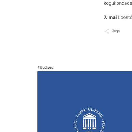
kogukondade,
7. mai
koostö
Jaga
#Uudised