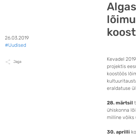
Algas
lõim
koost
26.03.2019
#Uudised
Kevadel 2019
Jaga
projektis ees
koostöös lõim
kultuuritaus
eraldatuse ü
28. märtsil
t
ühiskonna lõi
milline võiks
30. aprilli
ko