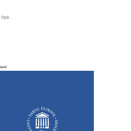
 õpe.
ised