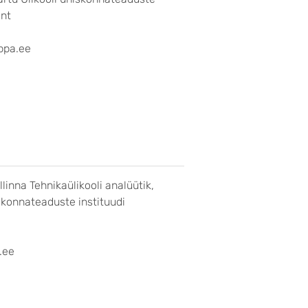
ant
ppa.ee
linna Tehnikaülikooli analüütik,
iskonnateaduste instituudi
.ee