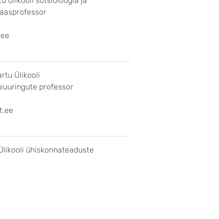
u Ülikooli sotsioloogia ja
 kaasprofessor
.ee
rtu Ülikooli
uuringute professor
t.ee
Ülikooli ühiskonnateaduste