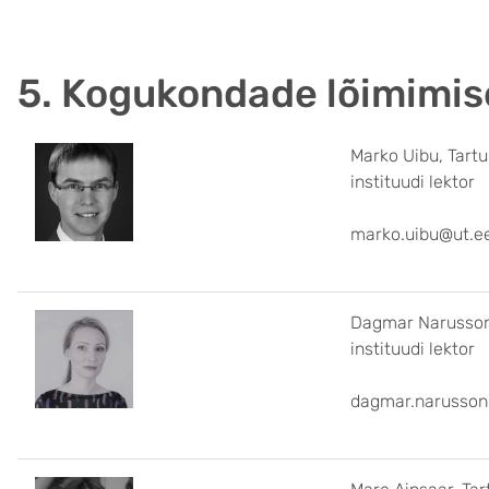
5. Kogukondade lõimimis
Marko Uibu, Tartu
instituudi lektor
marko.uib
Dagmar Narusson,
instituudi lektor
dagmar.narusson