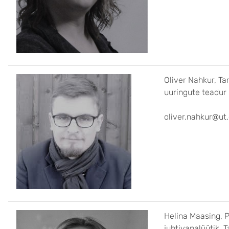
Oliver Nahkur, Tar
uuringute teadur
oliver.nahkur@ut
Helina Maasing, P
juhtivanalüütik, 