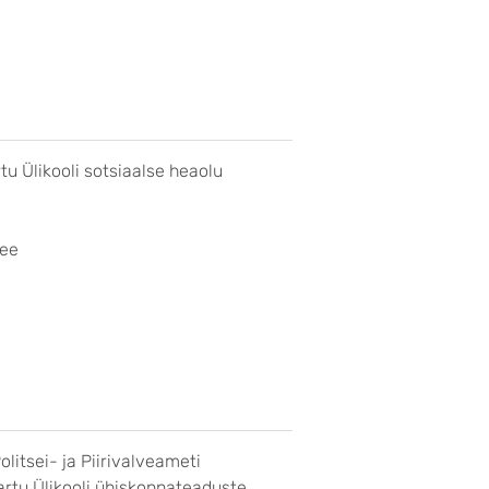
tu Ülikooli sotsiaalse heaolu
.ee
olitsei- ja Piirivalveameti
Tartu Ülikooli ühiskonnateaduste