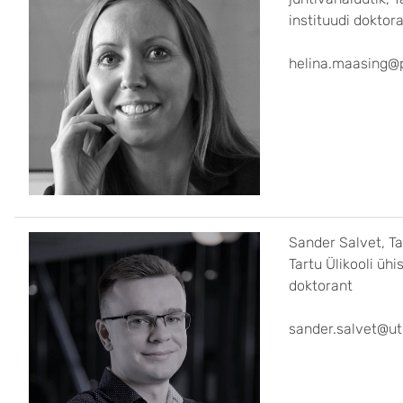
instituudi doktor
helina.maasing@
Sander Salvet, Tal
Tartu Ülikooli üh
doktorant
sander.salvet@ut