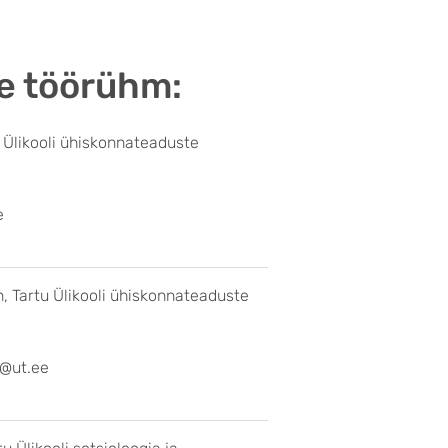
e töörühm:
 Ülikooli ühiskonnateaduste
u@ut.ee
 Tartu Ülikooli ühiskonnateaduste
@ut.ee