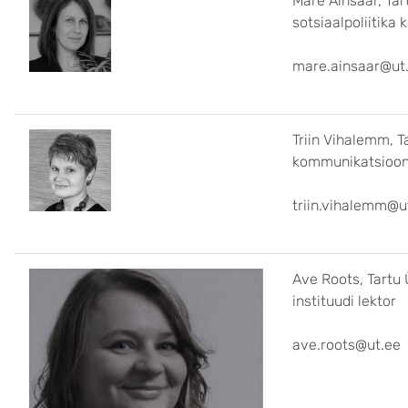
Mare Ainsaar, Tart
sotsiaalpoliitika
mare.ainsaar@ut
Triin Vihalemm, Ta
kommunikatsiooni
triin.vihalemm@u
Ave Roots, Tartu 
instituudi lektor
ave.roots@ut.ee