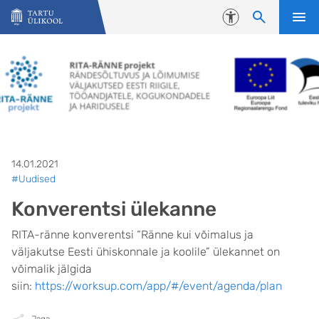
Liigu edasi põhisisu juurde
Juurdepääsetavus
14.01.2021
#Uudised
Konverentsi ülekanne
RITA-ränne konverentsi
“Ränne kui võimalus ja
väljakutse Eesti ühiskonnale ja koolile”
ülekannet on
võimalik jälgida
siin:
https://worksup.com/app/#/event/agenda/plan