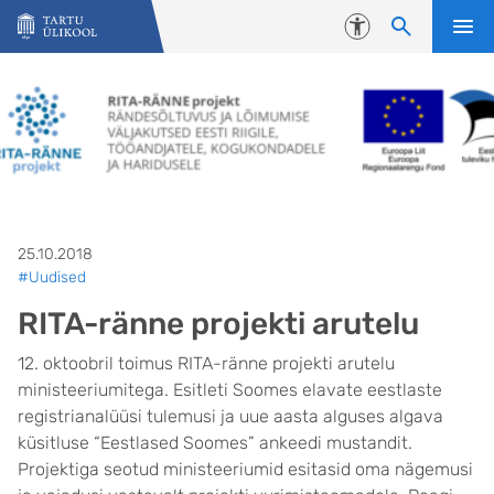
Liigu edasi põhisisu juurde
Juurdepääsetavus
25.10.2018
#Uudised
RITA-ränne projekti arutelu
12. oktoobril toimus RITA-ränne projekti arutelu
ministeeriumitega. Esitleti Soomes elavate eestlaste
registrianalüüsi tulemusi ja uue aasta alguses algava
küsitluse “Eestlased Soomes” ankeedi mustandit.
Projektiga seotud ministeeriumid esitasid oma nägemusi