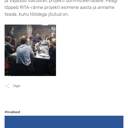
ja vajadusi vastavalt projekti uurimisteemadele. Peagi
lõppeb RITA-ränne projekti esimene aasta ja anname
teada, kuhu töödega jõutud on.
Jaga
#Uudised